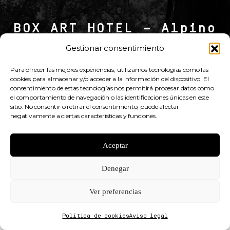
BOX ART HOTEL – Alpino
Gestionar consentimiento
AVDA. MADRID, 58 BIS
NAVACERRADA, 28491 MADRID |
648 552 671
–
914 535 052
Para ofrecer las mejores experiencias, utilizamos tecnologías como las
info.alpino@boxarthotel.com
cookies para almacenar y/o acceder a la información del dispositivo. El
CIF: B86469236
consentimiento de estas tecnologías nos permitirá procesar datos como
el comportamiento de navegación o las identificaciones únicas en este
sitio. No consentir o retirar el consentimiento, puede afectar
Aviso Legal
–
Condiciones de reserva
negativamente a ciertas características y funciones.
RESERVAR
Aceptar
Denegar
Ver preferencias
Política de cookies
Aviso legal